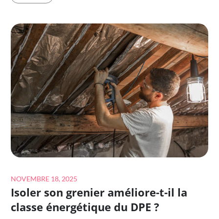
QU’IL
EST
URGENT
D’ISOLER
SON
GRENIER
?
Posted
NOVEMBRE 18, 2025
Isoler son grenier améliore-t-il la
on
classe énergétique du DPE ?