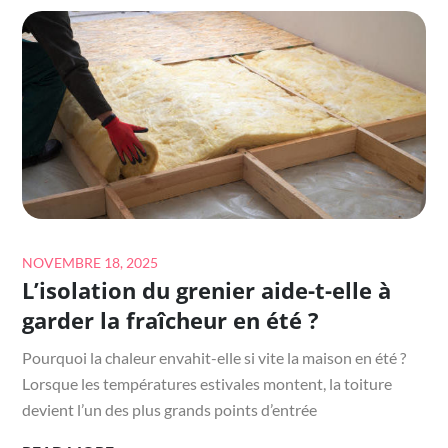
EN
HYPNOSE
CONTRE
LE
STRESS
DONNE-
T-
IL
POUR
PROLONGER
Posted
NOVEMBRE 18, 2025
LES
L’isolation du grenier aide-t-elle à
on
EFFETS
garder la fraîcheur en été ?
?
Pourquoi la chaleur envahit-elle si vite la maison en été ?
Lorsque les températures estivales montent, la toiture
devient l’un des plus grands points d’entrée