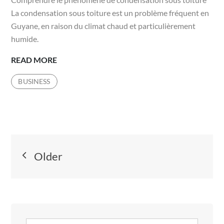
La condensation sous toiture est un problème fréquent en
Guyane, en raison du climat chaud et particulièrement
humide.
POURQUOI
READ MORE
UN
BUSINESS
COUVREUR
À
CAYENNE
RECOMMANDE-
T-
Navigation
IL
Older
UNE
des
VENTILATION
ADAPTÉE
articles
POUR
ÉVITER