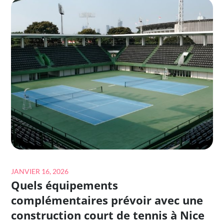
CONSTRUCTION
COURT
DE
TENNIS
BETON
POREUX
À
MOUGINS
?
Posted
JANVIER 16, 2026
Quels équipements
on
complémentaires prévoir avec une
construction court de tennis à Nice