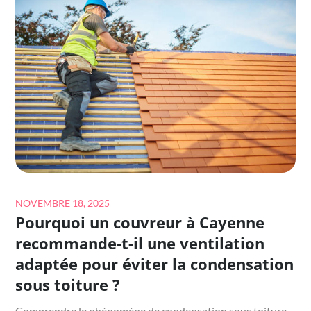
DURÉE
DE
VIE
PEUT-
ON
ATTENDRE
D’UNE
ISOLATION
DE
GRENIER
BIEN
RÉALISÉE
Posted
NOVEMBRE 18, 2025
Pourquoi un couvreur à Cayenne
?
on
recommande-t-il une ventilation
adaptée pour éviter la condensation
sous toiture ?
Comprendre le phénomène de condensation sous toiture