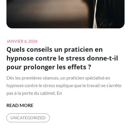
POUR
LES
PARCS
DE
LOISIRS
SPORTIFS
Posted
JANVIER 6, 2026
?
Quels conseils un praticien en
on
hypnose contre le stress donne-t-il
pour prolonger les effets ?
Dès les premières séances, un praticien spécialisé en
hypnose contre le stress explique que le travail ne s’arrête
pas à la porte du cabinet. En
QUELS
READ MORE
CONSEILS
UNCATEGORIZED
UN
PRATICIEN