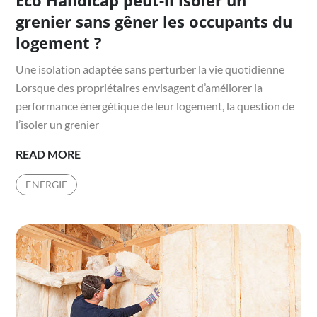
Eco Handicap peut-il isoler un
grenier sans gêner les occupants du
logement ?
Une isolation adaptée sans perturber la vie quotidienne
Lorsque des propriétaires envisagent d’améliorer la
performance énergétique de leur logement, la question de
l’isoler un grenier
ECO
READ MORE
HANDICAP
ENERGIE
PEUT-
IL
ISOLER
UN
GRENIER
SANS
GÊNER