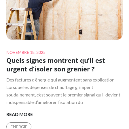
LES
OCCUPANTS
DU
LOGEMENT
?
Posted
NOVEMBRE 18, 2025
Quels signes montrent qu’il est
on
urgent d’isoler son grenier ?
Des factures d’énergie qui augmentent sans explication
Lorsque les dépenses de chauffage grimpent
soudainement, c’est souvent le premier signal qu’il devient
indispensable d’améliorer l’isolation du
QUELS
READ MORE
SIGNES
ENERGIE
MONTRENT