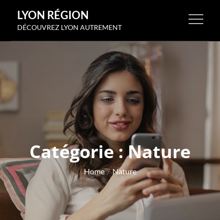
Skip
LYON RÉGION
to
DÉCOUVREZ LYON AUTREMENT
content
Catégorie :
Nature
Home
Nature