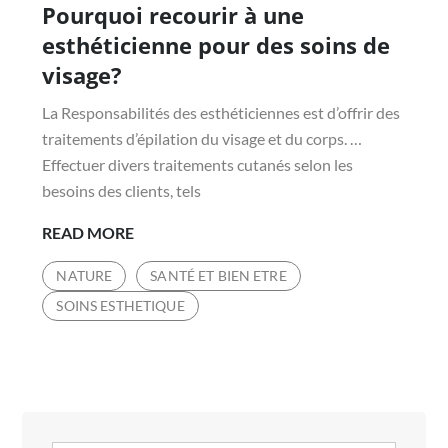
Pourquoi recourir à une
on
esthéticienne pour des soins de
visage?
La Responsabilités des esthéticiennes est d’offrir des
traitements d’épilation du visage et du corps. …
Effectuer divers traitements cutanés selon les
besoins des clients, tels
POURQUOI
READ MORE
RECOURIR
NATURE
SANTÉ ET BIEN ETRE
À
SOINS ESTHETIQUE
UNE
ESTHÉTICIENNE
POUR
DES
SOINS
DE