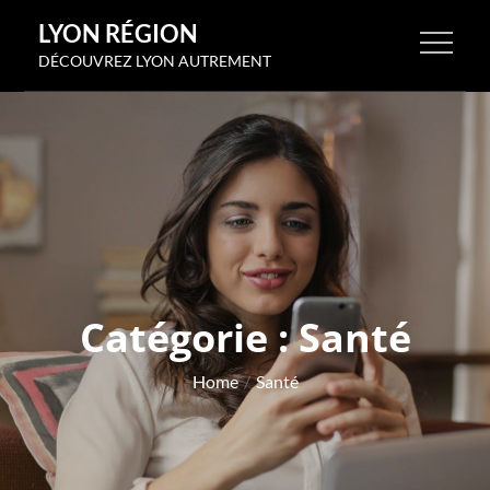
Skip
LYON RÉGION
to
DÉCOUVREZ LYON AUTREMENT
content
Catégorie :
Santé
Home
Santé