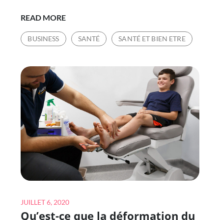
QUATRE
READ MORE
PERSONNES
BUSINESS
SANTÉ
SANTÉ ET BIEN ETRE
QUI
DEVRAIENT
CONSULTER
UN
CARDIOLOGUE
PRÉVENTIF
Posted
JUILLET 6, 2020
Qu’est-ce que la déformation du
on