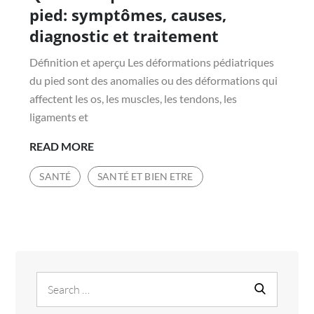
pied: symptômes, causes,
diagnostic et traitement
Définition et aperçu Les déformations pédiatriques
du pied sont des anomalies ou des déformations qui
affectent les os, les muscles, les tendons, les
ligaments et
QU’EST-
READ MORE
CE
SANTÉ
SANTÉ ET BIEN ETRE
QUE
LA
DÉFORMATION
DU
PIED:
SYMPTÔMES,
Search
Search
CAUSES,
for:
DIAGNOSTIC