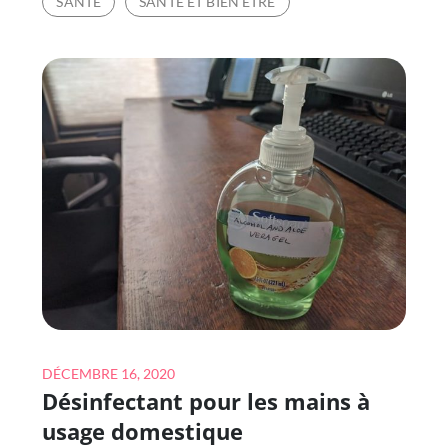
SANTÉ
SANTÉ ET BIEN ETRE
SIMPLES
D’AUTO-
SOINS
QUI
VONT
LOIN
Posted
DÉCEMBRE 16, 2020
Désinfectant pour les mains à
on
usage domestique