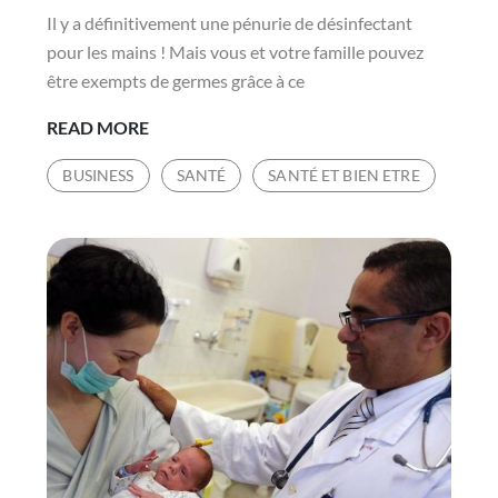
Il y a définitivement une pénurie de désinfectant
pour les mains ! Mais vous et votre famille pouvez
être exempts de germes grâce à ce
DÉSINFECTANT
READ MORE
POUR
BUSINESS
SANTÉ
SANTÉ ET BIEN ETRE
LES
MAINS
À
USAGE
DOMESTIQUE