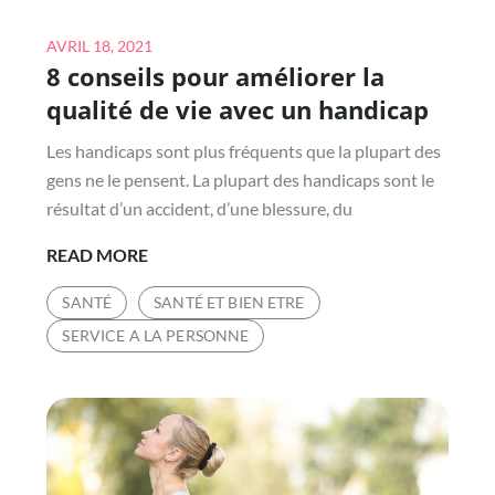
Posted
AVRIL 18, 2021
8 conseils pour améliorer la
on
qualité de vie avec un handicap
Les handicaps sont plus fréquents que la plupart des
gens ne le pensent. La plupart des handicaps sont le
résultat d’un accident, d’une blessure, du
8
READ MORE
CONSEILS
SANTÉ
SANTÉ ET BIEN ETRE
POUR
SERVICE A LA PERSONNE
AMÉLIORER
LA
QUALITÉ
DE
VIE
AVEC