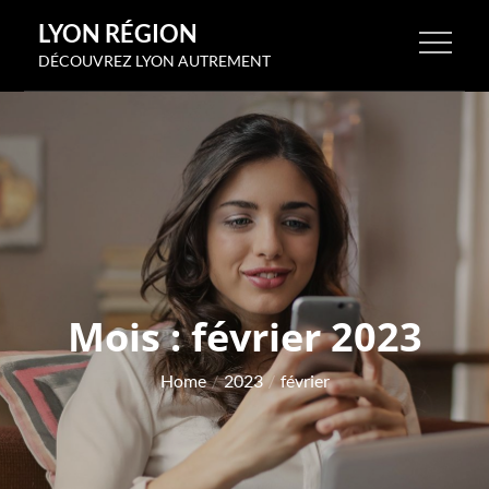
Skip
LYON RÉGION
to
DÉCOUVREZ LYON AUTREMENT
content
Mois :
février 2023
Home
2023
février