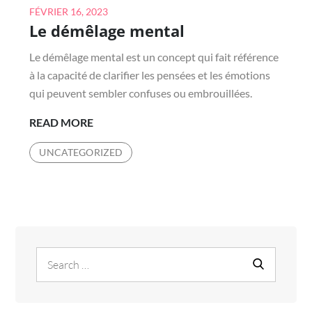
Posted
FÉVRIER 16, 2023
Le démêlage mental
on
Le démêlage mental est un concept qui fait référence
à la capacité de clarifier les pensées et les émotions
qui peuvent sembler confuses ou embrouillées.
LE
READ MORE
DÉMÊLAGE
UNCATEGORIZED
MENTAL
Search
Search
for: