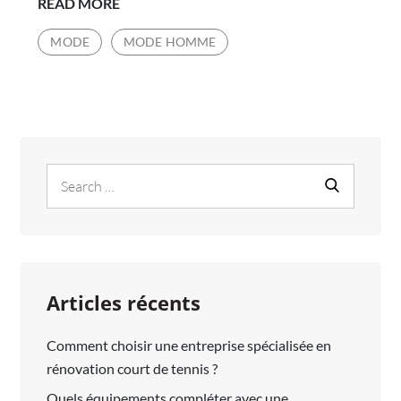
COMMENT
READ MORE
PORTER
MODE
MODE HOMME
UN
BLAZER
DÉCONTRACTÉ
POUR
HOMMES
Search
Search
for:
Articles récents
Comment choisir une entreprise spécialisée en
rénovation court de tennis ?
Quels équipements compléter avec une