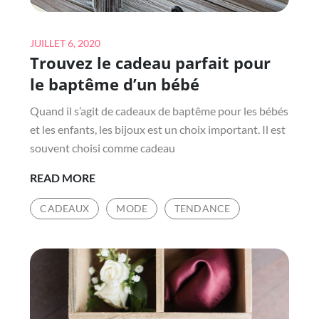
Posted
JUILLET 6, 2020
Trouvez le cadeau parfait pour
on
le baptême d’un bébé
Quand il s’agit de cadeaux de baptême pour les bébés
et les enfants, les bijoux est un choix important. Il est
souvent choisi comme cadeau
TROUVEZ
READ MORE
LE
CADEAUX
MODE
TENDANCE
CADEAU
PARFAIT
POUR
LE
BAPTÊME
D’UN