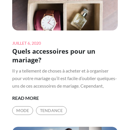
BÉBÉ
Posted
JUILLET 6, 2020
Quels accessoires pour un
on
mariage?
Il y a tellement de choses à acheter et à organiser
pour votre mariage qu’il est facile d’oublier quelques-
uns de ces accessoires de mariage. Cependant,
QUELS
READ MORE
ACCESSOIRES
MODE
TENDANCE
POUR
UN
MARIAGE?