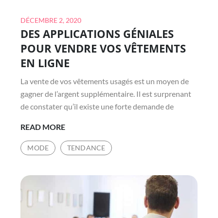
Posted
DÉCEMBRE 2, 2020
DES APPLICATIONS GÉNIALES
on
POUR VENDRE VOS VÊTEMENTS
EN LIGNE
La vente de vos vêtements usagés est un moyen de
gagner de l’argent supplémentaire. Il est surprenant
de constater qu’il existe une forte demande de
DES
READ MORE
APPLICATIONS
MODE
TENDANCE
GÉNIALES
POUR
VENDRE
VOS
VÊTEMENTS
EN