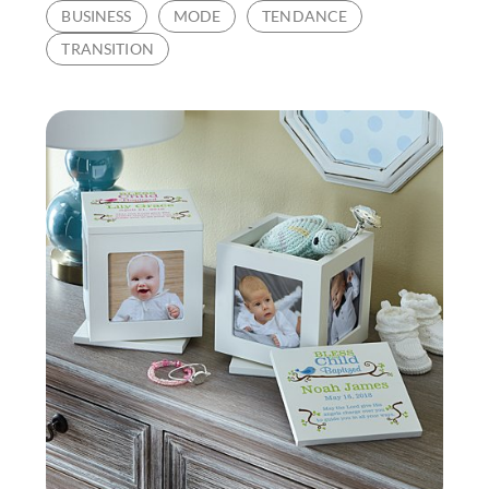
BUSINESS
MODE
TENDANCE
PRINCIPALES
TRANSITION
QUALITÉS
À
RECHERCHER
CHEZ
UN
ORGANISATEUR
D’ÉVÉNEMENTS