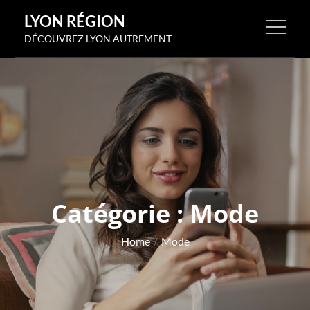
Skip
LYON RÉGION
to
DÉCOUVREZ LYON AUTREMENT
content
Catégorie :
Mode
Home
Mode