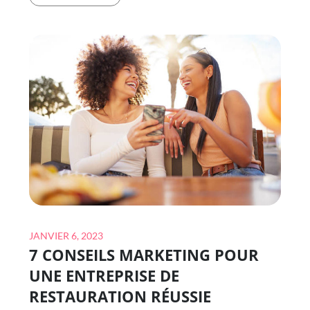
TENDANCES
RESTAURATION
EN
2023
Posted
JANVIER 6, 2023
7 CONSEILS MARKETING POUR
on
UNE ENTREPRISE DE
RESTAURATION RÉUSSIE