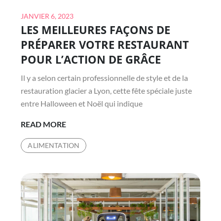
Posted
JANVIER 6, 2023
LES MEILLEURES FAÇONS DE
on
PRÉPARER VOTRE RESTAURANT
POUR L’ACTION DE GRÂCE
Il y a selon certain professionnelle de style et de la
restauration glacier a Lyon, cette fête spéciale juste
entre Halloween et Noël qui indique
LES
READ MORE
MEILLEURES
ALIMENTATION
FAÇONS
DE
PRÉPARER
VOTRE
RESTAURANT
POUR