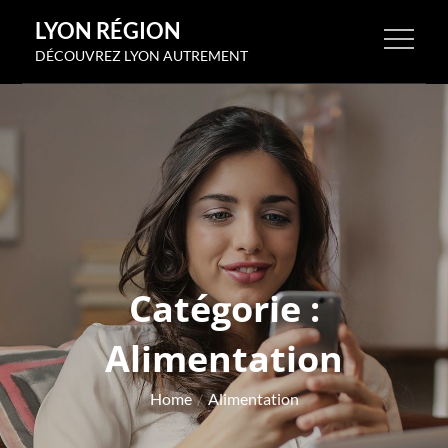
Skip
LYON RÉGION
to
DÉCOUVREZ LYON AUTREMENT
content
Catégorie :
Alimentation
Home
Alimentation