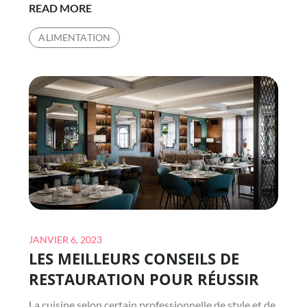
LES
READ MORE
MEILLEURS
ALIMENTATION
CONSEILS
POUR
ORGANISER
UNE
FÊTE
DE
NOUVEL
AN
INOUBLIABLE
Posted
JANVIER 6, 2023
LES MEILLEURS CONSEILS DE
on
RESTAURATION POUR RÉUSSIR
La cuisine selon certain professionnelle de style et de