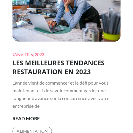
LES
MEILLEURES
TENDANCES
DE
LA
RESTAURATION
DE
Posted
MARIAGE
JANVIER 6, 2023
LES MEILLEURES TENDANCES
on
RESTAURATION EN 2023
L’année vient de commencer et le défi pour vous
maintenant est de savoir comment garder une
longueur d’avance sur la concurrence avec votre
entreprise de
LES
READ MORE
MEILLEURES
ALIMENTATION