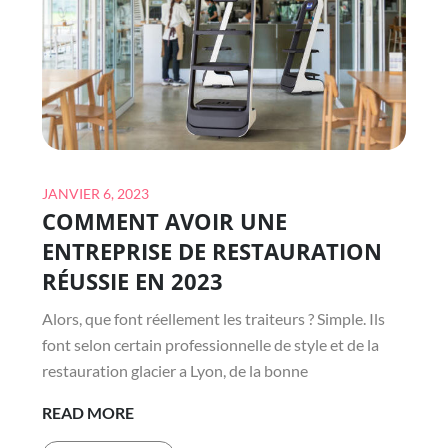
L’ACTION
DE
GRÂCE
Posted
JANVIER 6, 2023
COMMENT AVOIR UNE
on
ENTREPRISE DE RESTAURATION
RÉUSSIE EN 2023
Alors, que font réellement les traiteurs ? Simple. Ils
font selon certain professionnelle de style et de la
restauration glacier a Lyon, de la bonne
COMMENT
READ MORE
AVOIR