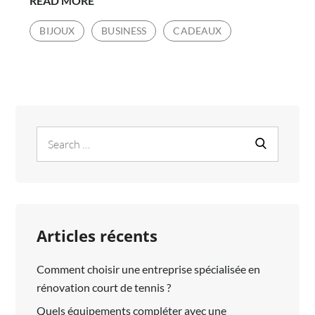
READ MORE
CE
BIJOUX
BUSINESS
CADEAUX
QUE
L’OR
LAMINÉ
ET
COMMENT
EN
Search
Search
PRENDRE
for:
SOIN?
Articles récents
Comment choisir une entreprise spécialisée en
rénovation court de tennis ?
Quels équipements compléter avec une