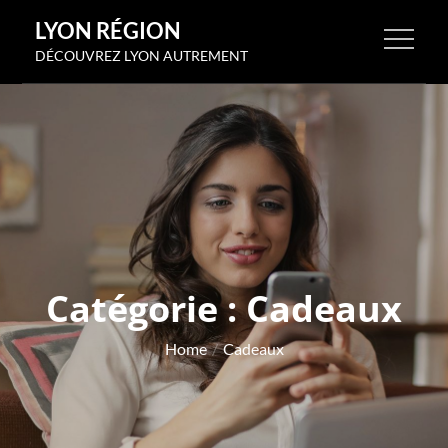
Skip
LYON RÉGION
to
DÉCOUVREZ LYON AUTREMENT
content
Catégorie :
Cadeaux
Home
Cadeaux