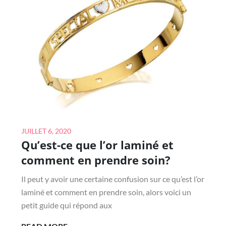
LE
BAPTÊME
D’UN
BÉBÉ
Posted
JUILLET 6, 2020
Qu’est-ce que l’or laminé et
on
comment en prendre soin?
Il peut y avoir une certaine confusion sur ce qu’est l’or
laminé et comment en prendre soin, alors voici un
petit guide qui répond aux
QU’EST-