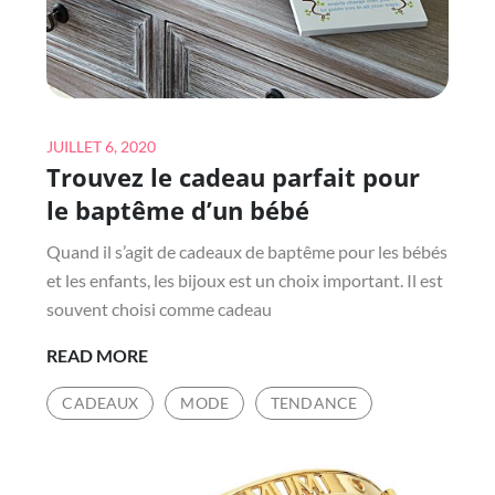
Posted
JUILLET 6, 2020
Trouvez le cadeau parfait pour
on
le baptême d’un bébé
Quand il s’agit de cadeaux de baptême pour les bébés
et les enfants, les bijoux est un choix important. Il est
souvent choisi comme cadeau
TROUVEZ
READ MORE
LE
CADEAUX
MODE
TENDANCE
CADEAU
PARFAIT
POUR