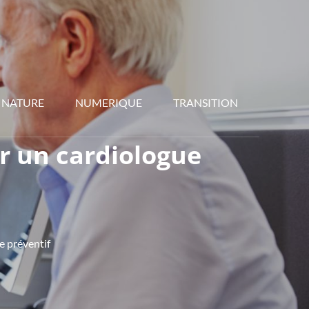
NATURE
NUMERIQUE
TRANSITION
r un cardiologue
e préventif