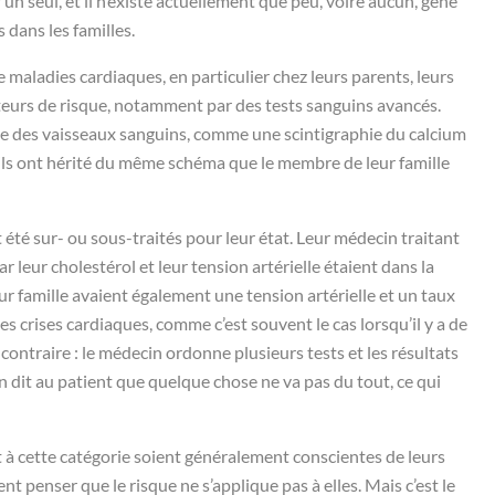
un seul, et il n’existe actuellement que peu, voire aucun, gène
 dans les familles.
maladies cardiaques, en particulier chez leurs parents, leurs
cteurs de risque, notamment par des tests sanguins avancés.
rie des vaisseaux sanguins, comme une scintigraphie du calcium
’ils ont hérité du même schéma que le membre de leur famille
 été sur- ou sous-traités pour leur état. Leur médecin traitant
ar leur cholestérol et leur tension artérielle étaient dans la
ur famille avaient également une tension artérielle et un taux
 crises cardiaques, comme c’est souvent le cas lorsqu’il y a de
ontraire : le médecin ordonne plusieurs tests et les résultats
n dit au patient que quelque chose ne va pas du tout, ce qui
 cette catégorie soient généralement conscientes de leurs
t penser que le risque ne s’applique pas à elles. Mais c’est le