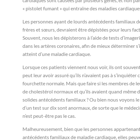
cardiaques sont causées par plusieurs gènes, et non par 
« pistolet fumant » qui entraîne des maladies cardiaques
Les personnes ayant de lourds antécédents familiaux de 
frères et sœurs, devraient être dépistées pour leurs fa
Souvent, nous les dépisterons à l’aide de tests d’image
dans les artères coronaires, afin de mieux déterminer s
atteint d’une maladie cardiaque.
Lorsque ces patients viennent nous voir, ils ont souvent
peut leur avoir assuré qu’ils n’avaient pas à s’inquiéter c
fourchette normale. Mais que faire si les membres de le
de cholestérol normaux et qu’ils avaient quand même des
solides antécédents familiaux ? Ou bien nous voyons le c
d’un test sur dix sont anormaux, de sorte que le médeci
n’est peut-être pas le cas.
Malheureusement, bien que les personnes appartenant à
antécédents familiaux de maladie cardiaque, elles peuven