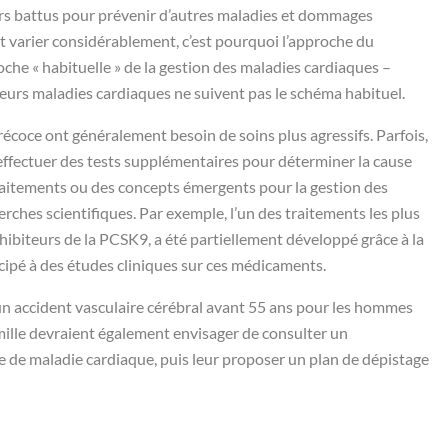
ers battus pour prévenir d’autres maladies et dommages
 varier considérablement, c’est pourquoi l’approche du
oche « habituelle » de la gestion des maladies cardiaques –
 leurs maladies cardiaques ne suivent pas le schéma habituel.
récoce ont généralement besoin de soins plus agressifs. Parfois,
effectuer des tests supplémentaires pour déterminer la cause
raitements ou des concepts émergents pour la gestion des
erches scientifiques. Par exemple, l’un des traitements les plus
inhibiteurs de la PCSK9, a été partiellement développé grâce à la
cipé à des études cliniques sur ces médicaments.
’un accident vasculaire cérébral avant 55 ans pour les hommes
ille devraient également envisager de consulter un
e de maladie cardiaque, puis leur proposer un plan de dépistage