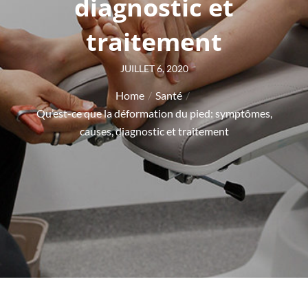
diagnostic et
traitement
Posted
JUILLET 6, 2020
on
Home
Santé
Qu’est-ce que la déformation du pied: symptômes,
causes, diagnostic et traitement