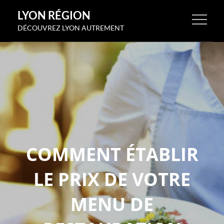
Skip
LYON RÉGION
to
DÉCOUVREZ LYON AUTREMENT
content
COMMENT ÉTABLIR
LE PRIX DE VOTRE
MENU DE