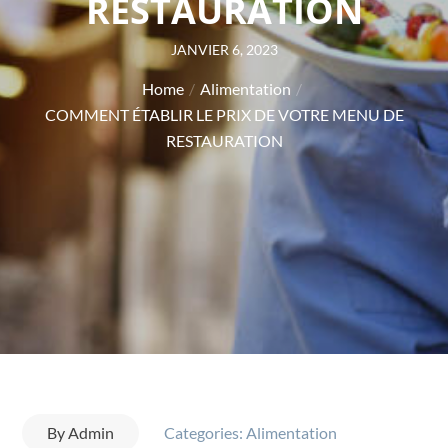
RESTAURATION
Posted
JANVIER 6, 2023
on
Home
Alimentation
COMMENT ÉTABLIR LE PRIX DE VOTRE MENU DE
RESTAURATION
By
Admin
Categories:
Alimentation